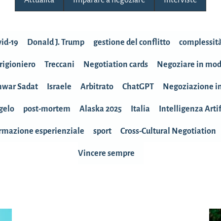
id-19
Donald J. Trump
gestione del conflitto
complessit
rigioniero
Treccani
Negotiation cards
Negoziare in mod
war Sadat
Israele
Arbitrato
ChatGPT
Negoziazione in
gelo
post-mortem
Alaska 2025
Italia
Intelligenza Artif
rmazione esperienziale
sport
Cross-Cultural Negotiation
Vincere sempre