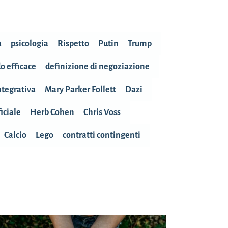
à
psicologia
Rispetto
Putin
Trump
o efficace
definizione di negoziazione
tegrativa
Mary Parker Follett
Dazi
iciale
Herb Cohen
Chris Voss
Calcio
Lego
contratti contingenti