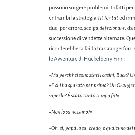
possono sorgere problemi. Infatti pen
entrambi la strategia
Tit for tat
ed imm
due, per errore, scelga
defezionare
; da
successione di vendette alternate. Qu
ricorderebbe la faida tra Grangerford
le Avventure di Huckelberry Finn
:
«Ma perché ci sono stati i casini, Buck? 
«E chi ha sparato per primo? Un Granger
saperlo? È stato tanto tempo fa!»
«Non lo sa nessuno?»
«Oh, sì, papà lo sa, credo, e qualcuno dei