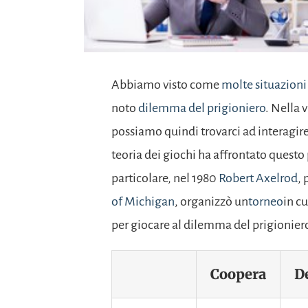
Abbiamo visto come
molte situazioni
noto
dilemma del prigioniero
. Nella 
possiamo quindi trovarci ad interagire
teoria dei giochi ha affrontato questo 
particolare, nel 1980
Robert Axelrod
, 
of Michigan
, organizzò un
torneo
in c
per giocare al dilemma del prigioniero.
Coopera
D