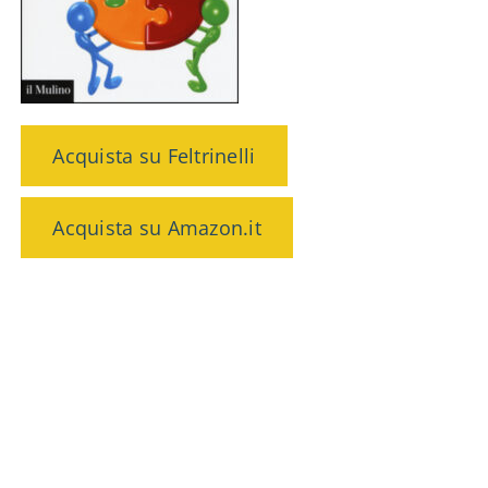
Acquista su Feltrinelli
Acquista su Amazon.it