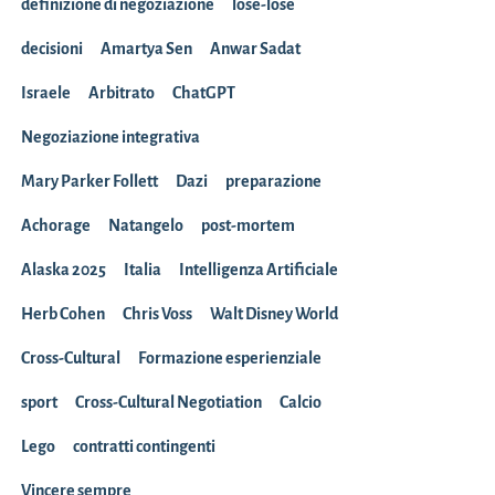
definizione di negoziazione
lose-lose
decisioni
Amartya Sen
Anwar Sadat
Israele
Arbitrato
ChatGPT
Negoziazione integrativa
Mary Parker Follett
Dazi
preparazione
Achorage
Natangelo
post-mortem
Alaska 2025
Italia
Intelligenza Artificiale
Herb Cohen
Chris Voss
Walt Disney World
Cross-Cultural
Formazione esperienziale
sport
Cross-Cultural Negotiation
Calcio
Lego
contratti contingenti
Vincere sempre