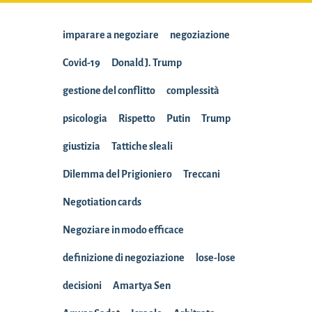
imparare a negoziare
negoziazione
Covid-19
Donald J. Trump
gestione del conflitto
complessità
psicologia
Rispetto
Putin
Trump
giustizia
Tattiche sleali
Dilemma del Prigioniero
Treccani
Negotiation cards
Negoziare in modo efficace
definizione di negoziazione
lose-lose
decisioni
Amartya Sen