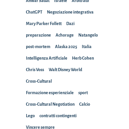
Anwar Sadat
Israele
Arbitrato
ChatGPT
Negoziazione integrativa
Mary Parker Follett
Dazi
preparazione
Achorage
Natangelo
post-mortem
Alaska 2025
Italia
Intelligenza Artificiale
Herb Cohen
Chris Voss
Walt Disney World
Cross-Cultural
Formazione esperienziale
sport
Cross-Cultural Negotiation
Calcio
Lego
contratti contingenti
Vincere sempre