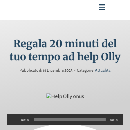
Salta
Toggle
al
Navigati
contenuto
SPUNTI DI RIFLESSIONE
Regala 20 minuti del
INTERVENTI
tuo tempo ad help Olly
PUBBLICAZIONI
Pubblicato il: 14 Dicembre 2023
-
Categorie:
Attualità
BIOGRAFIA
CERCA
PER:
Audio
00:00
00:00
Player