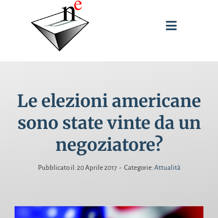
Salta
al
Toggle
contenuto
Navigati
SPUNTI DI RIFLESSIONE
Le elezioni americane
INTERVENTI
sono state vinte da un
PUBBLICAZIONI
negoziatore?
BIOGRAFIA
Pubblicato il: 20 Aprile 2017
-
Categorie:
Attualità
CERCA
PER: