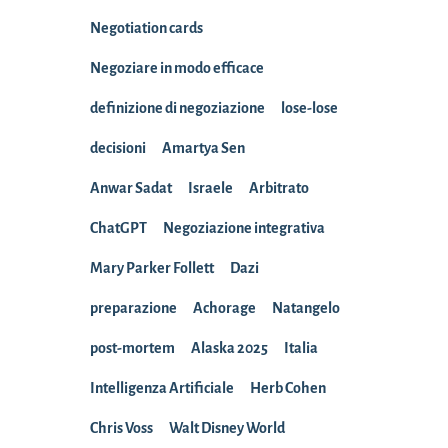
Negotiation cards
Negoziare in modo efficace
definizione di negoziazione
lose-lose
decisioni
Amartya Sen
Anwar Sadat
Israele
Arbitrato
ChatGPT
Negoziazione integrativa
Mary Parker Follett
Dazi
preparazione
Achorage
Natangelo
post-mortem
Alaska 2025
Italia
Intelligenza Artificiale
Herb Cohen
Chris Voss
Walt Disney World