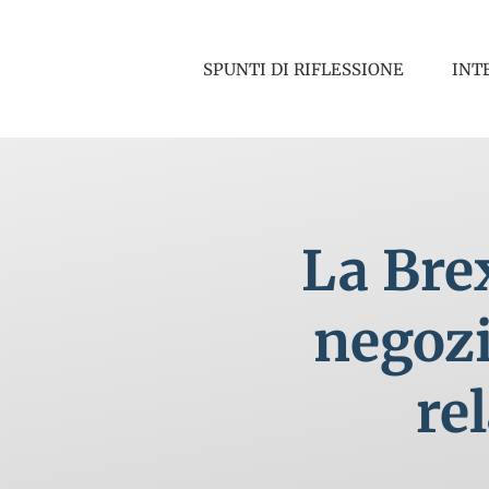
Salta
al
SPUNTI DI RIFLESSIONE
INT
contenuto
La Brex
negozi
re