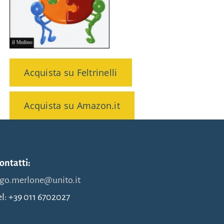
Acquista su Feltrinelli
Acquista su Amazon.it
ontatti:
go.merlone@unito.it
el: +39 011 6702027