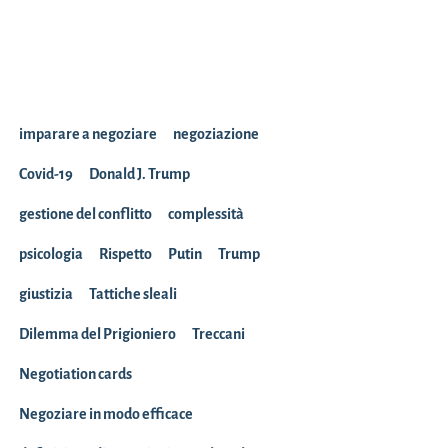
imparare a negoziare
negoziazione
Covid-19
Donald J. Trump
gestione del conflitto
complessità
psicologia
Rispetto
Putin
Trump
giustizia
Tattiche sleali
Dilemma del Prigioniero
Treccani
Negotiation cards
Negoziare in modo efficace