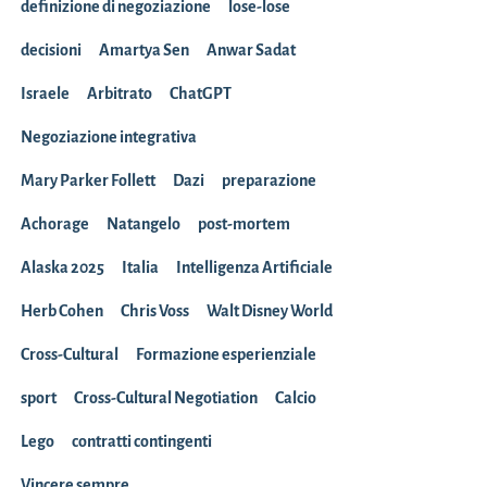
definizione di negoziazione
lose-lose
decisioni
Amartya Sen
Anwar Sadat
Israele
Arbitrato
ChatGPT
Negoziazione integrativa
Mary Parker Follett
Dazi
preparazione
Achorage
Natangelo
post-mortem
Alaska 2025
Italia
Intelligenza Artificiale
Herb Cohen
Chris Voss
Walt Disney World
Cross-Cultural
Formazione esperienziale
sport
Cross-Cultural Negotiation
Calcio
Lego
contratti contingenti
Vincere sempre