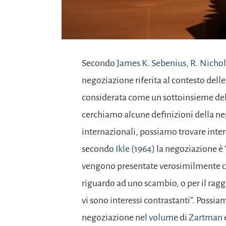
Secondo
James K. Sebenius
,
R. Nichol
negoziazione riferita al contesto delle
considerata come un sottoinsieme dell
cerchiamo alcune definizioni della neg
internazionali, possiamo trovare intere
secondo
Ikle (1964)
la negoziazione è 
vengono presentate verosimilmente c
riguardo ad uno scambio, o per il ra
vi sono interessi contrastanti”. Possia
negoziazione nel
volume
di
Zartman