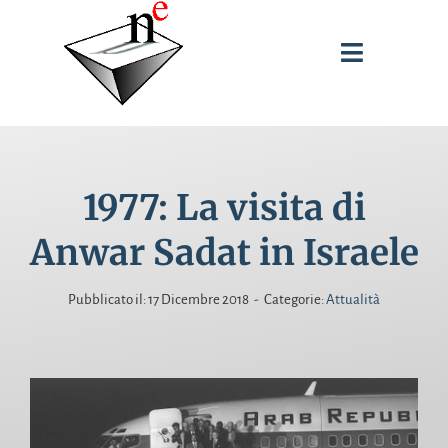
Salta
al
Toggle
contenuto
Navigati
SPUNTI DI RIFLESSIONE
1977: La visita di
INTERVENTI
Anwar Sadat in Israele
PUBBLICAZIONI
Pubblicato il: 17 Dicembre 2018
-
Categorie:
Attualità
BIOGRAFIA
CERCA
PER: