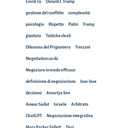
Covid-19
Donald J. Trump
gestione del conflitto
complessità
psicologia
Rispetto
Putin
Trump
giustizia
Tattiche sleali
Dilemma del Prigioniero
Treccani
Negotiation cards
Negoziare in modo efficace
definizione di negoziazione
lose-lose
decisioni
Amartya Sen
Anwar Sadat
Israele
Arbitrato
ChatGPT
Negoziazione integrativa
Mary Parker Follett
Dazi