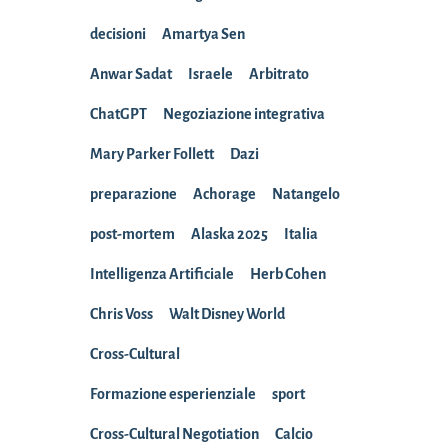
decisioni
Amartya Sen
Anwar Sadat
Israele
Arbitrato
ChatGPT
Negoziazione integrativa
Mary Parker Follett
Dazi
preparazione
Achorage
Natangelo
post-mortem
Alaska 2025
Italia
Intelligenza Artificiale
Herb Cohen
Chris Voss
Walt Disney World
Cross-Cultural
Formazione esperienziale
sport
Cross-Cultural Negotiation
Calcio