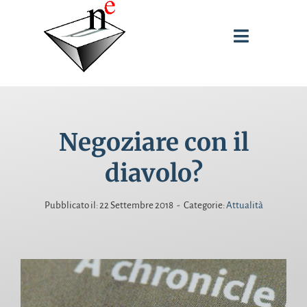
Salta
al
Toggle
contenuto
Navigati
SPUNTI DI RIFLESSIONE
Negoziare con il
INTERVENTI
diavolo?
PUBBLICAZIONI
Pubblicato il: 22 Settembre 2018
-
Categorie:
Attualità
BIOGRAFIA
CERCA
PER: