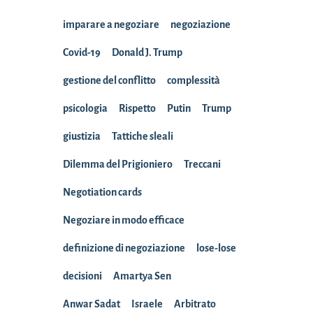
imparare a negoziare
negoziazione
Covid-19
Donald J. Trump
gestione del conflitto
complessità
psicologia
Rispetto
Putin
Trump
giustizia
Tattiche sleali
Dilemma del Prigioniero
Treccani
Negotiation cards
Negoziare in modo efficace
definizione di negoziazione
lose-lose
decisioni
Amartya Sen
Anwar Sadat
Israele
Arbitrato