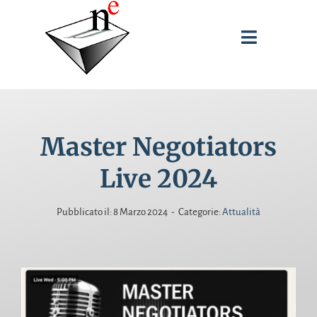
Salta
al
Toggle
contenuto
Navigati
SPUNTI DI RIFLESSIONE
Master Negotiators
INTERVENTI
Live 2024
PUBBLICAZIONI
Pubblicato il: 8 Marzo 2024
-
Categorie:
Attualità
BIOGRAFIA
CERCA
PER: