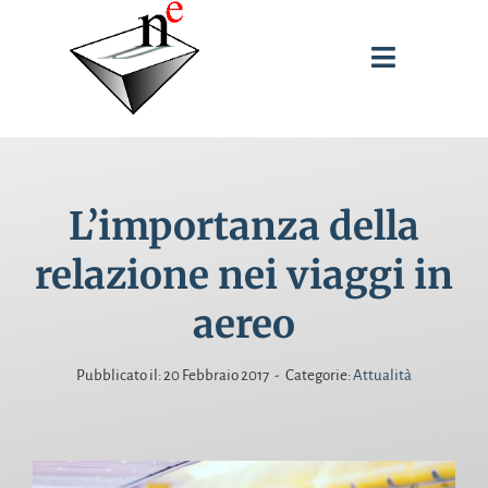
Salta
al
Toggle
contenuto
Navigati
SPUNTI DI RIFLESSIONE
L’importanza della
INTERVENTI
relazione nei viaggi in
PUBBLICAZIONI
aereo
BIOGRAFIA
Pubblicato il: 20 Febbraio 2017
-
Categorie:
Attualità
CERCA
PER: