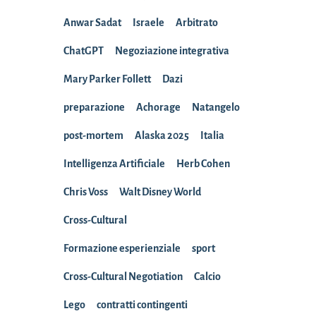
Anwar Sadat
Israele
Arbitrato
ChatGPT
Negoziazione integrativa
Mary Parker Follett
Dazi
preparazione
Achorage
Natangelo
post-mortem
Alaska 2025
Italia
Intelligenza Artificiale
Herb Cohen
Chris Voss
Walt Disney World
Cross-Cultural
Formazione esperienziale
sport
Cross-Cultural Negotiation
Calcio
Lego
contratti contingenti