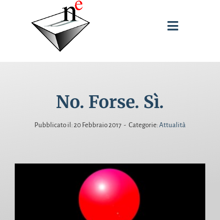
Salta
al
Toggle
contenuto
Navigati
SPUNTI DI RIFLESSIONE
No. Forse. Sì.
INTERVENTI
Pubblicato il: 20 Febbraio 2017
-
Categorie:
Attualità
PUBBLICAZIONI
BIOGRAFIA
CERCA
PER: