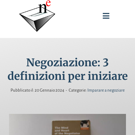
Salta
al
Toggle
contenuto
Navigati
SPUNTI DI RIFLESSIONE
Negoziazione: 3
INTERVENTI
definizioni per iniziare
PUBBLICAZIONI
Pubblicato il: 20 Gennaio 2024
-
Categorie:
Imparare a negoziare
BIOGRAFIA
CERCA
PER: