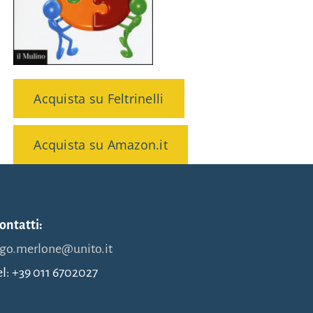
Acquista su Feltrinelli
Acquista su Amazon.it
ontatti:
go.merlone@unito.it
el: +39 011 6702027