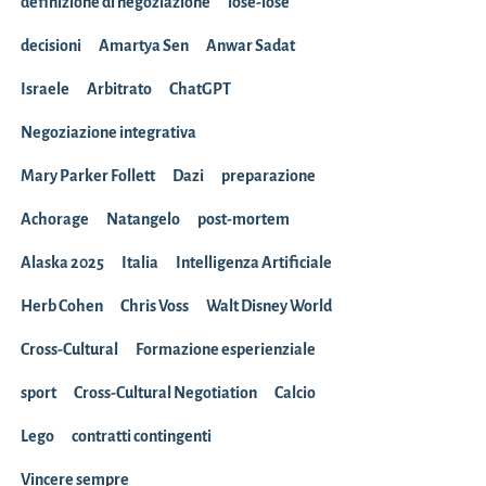
definizione di negoziazione
lose-lose
decisioni
Amartya Sen
Anwar Sadat
Israele
Arbitrato
ChatGPT
Negoziazione integrativa
Mary Parker Follett
Dazi
preparazione
Achorage
Natangelo
post-mortem
Alaska 2025
Italia
Intelligenza Artificiale
Herb Cohen
Chris Voss
Walt Disney World
Cross-Cultural
Formazione esperienziale
sport
Cross-Cultural Negotiation
Calcio
Lego
contratti contingenti
Vincere sempre